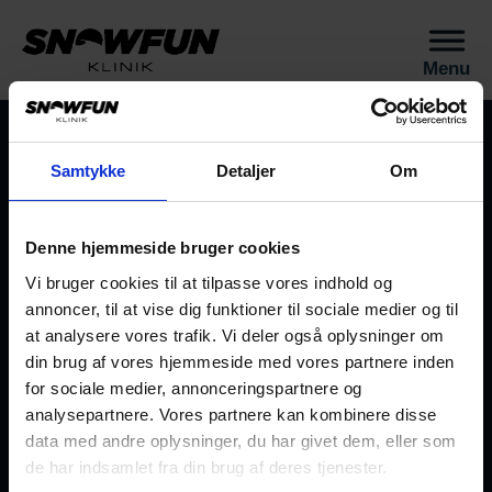
Menu
Samtykke
Detaljer
Om
Industrivej 1D
4000 Roskilde
Denne hjemmeside bruger cookies
Vi bruger cookies til at tilpasse vores indhold og
Ring til os på
92 92 51 05
annoncer, til at vise dig funktioner til sociale medier og til
kontakt@snowfunklinik.dk
at analysere vores trafik. Vi deler også oplysninger om
CVR: 41824743
din brug af vores hjemmeside med vores partnere inden
Alle rettigheder er forbeholdt © 2025
for sociale medier, annonceringspartnere og
Åbningstider
analysepartnere. Vores partnere kan kombinere disse
data med andre oplysninger, du har givet dem, eller som
Mandag: 08.00 – 18.00
de har indsamlet fra din brug af deres tjenester.
Tirsdag: 08.00 – 18.00