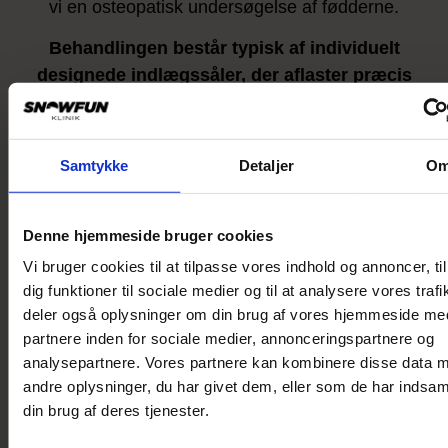
vi en osteopatisk undersøgelse af fødderne.
Behandlingen består typisk af individuelt
designede indlægssåler, der aflaster præcis
dér, hvor din forfod er mest belastet.
I de fleste tilfælde er sålerne nok, men vi anbefaler
ofte enkle øvelser for at styrke fod og underben og
Samtykke
Detaljer
O
sikre et holdbart resultat.
Denne hjemmeside bruger cookies
Vi bruger cookies til at tilpasse vores indhold og annoncer, til
dig funktioner til sociale medier og til at analysere vores trafi
deler også oplysninger om din brug af vores hjemmeside me
partnere inden for sociale medier, annonceringspartnere og
analysepartnere. Vores partnere kan kombinere disse data 
andre oplysninger, du har givet dem, eller som de har indsaml
din brug af deres tjenester.
Plantar fasciitis