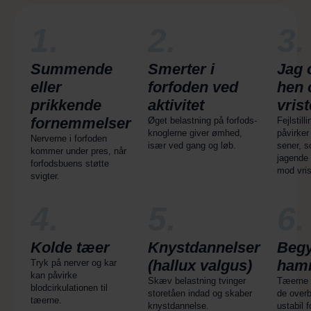
1.
2.
3.
Summende
Smerter i
Jag 
eller
forfoden ved
hen 
prikkende
aktivitet
vris
fornemmelser
Øget belastning på forfods­
Fejlstill
knoglerne giver ømhed,
påvirker
Nerverne i forfoden
især ved gang og løb.
sener, 
kommer under pres, når
jagende
forfodsbuens støtte
mod vris
svigter.
4.
5.
6.
Kolde tæer
Knystdannelser
Beg
(hallux valgus)
ham
Tryk på nerver og kar
kan påvirke
Skæv belastning tvinger
Tæerne 
blodcirkulationen til
storetåen indad og skaber
de overb
tæerne.
knystdannelse.
ustabil f