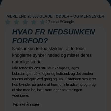
MERE END 20.000 GLADE FØDDER – OG MENNESKER
4.7 ud af 5
Google
HVAD ER NEDSUNKEN
FORFOD?
Nedsunken forfod skyldes, at forfods­
knoglerne synker nedad og mister deres
naturlige støtte.
Når forfodsbuens struktur kollapser, øges
belastningen på knogler og ledbånd, og det ændrer
fodens arbejde ved gang og løb. Tilstanden ses især
hos kvinder på grund af hormonelle udsving og brug
af sko med høj hæl, som øger belastningen
yderligere.
Typiske årsager: