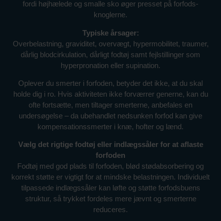
fordi højhælede og smalle sko øger presset på forfods­
knoglerne.
Typiske årsager:
Overbelastning, graviditet, overvægt, hypermobilitet, traumer,
dårlig blodcirkulation, dårligt fodtøj samt fejlstillinger som
hyperpronation eller supination.
Oplever du smerter i forfoden, betyder det ikke, at du skal
holde dig i ro. Hvis aktiviteten ikke forværrer generne, kan du
ofte fortsætte, men tiltager smerterne, anbefales en
undersøgelse – da ubehandlet nedsunken forfod kan give
kompensationssmerter i knæ, hofter og lænd.
Vælg det rigtige fodtøj eller indlægssåler for at aflaste
forfoden
Fodtøj med god plads til forfoden, blød stødabsorbering og
korrekt støtte er vigtigt for at mindske belastningen. Individuelt
tilpassede indlægssåler kan løfte og støtte forfods­buens
struktur, så trykket fordeles mere jævnt og smerterne
reduceres.