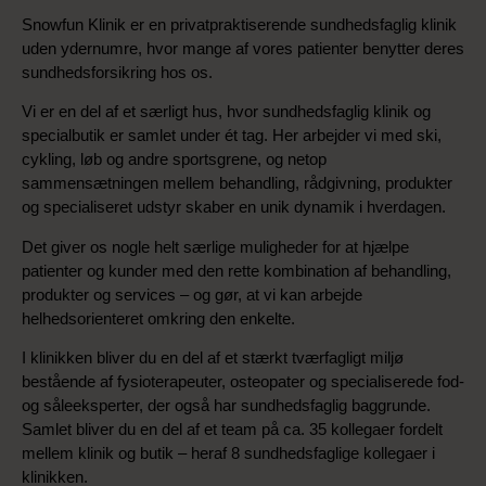
Snowfun Klinik er en privatpraktiserende sundhedsfaglig klinik
uden ydernumre, hvor mange af vores patienter benytter deres
sundhedsforsikring hos os.
Vi er en del af et særligt hus, hvor sundhedsfaglig klinik og
specialbutik er samlet under ét tag. Her arbejder vi med ski,
cykling, løb og andre sportsgrene, og netop
sammensætningen mellem behandling, rådgivning, produkter
og specialiseret udstyr skaber en unik dynamik i hverdagen.
Det giver os nogle helt særlige muligheder for at hjælpe
patienter og kunder med den rette kombination af behandling,
produkter og services – og gør, at vi kan arbejde
helhedsorienteret omkring den enkelte.
I klinikken bliver du en del af et stærkt tværfagligt miljø
bestående af fysioterapeuter, osteopater og specialiserede fod-
og såleeksperter, der også har sundhedsfaglig baggrunde.
Samlet bliver du en del af et team på ca. 35 kollegaer fordelt
mellem klinik og butik – heraf 8 sundhedsfaglige kollegaer i
klinikken.